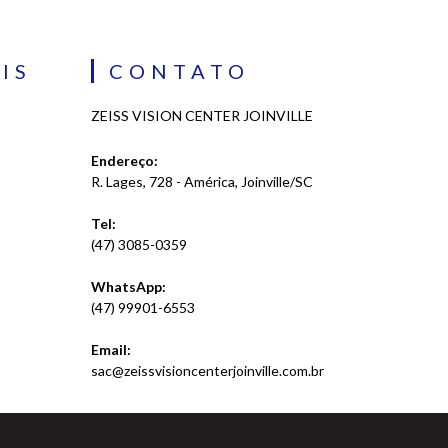
IS
CONTATO
ZEISS VISION CENTER JOINVILLE
Endereço:
R. Lages, 728 - América, Joinville/SC
Tel:
(47) 3085-0359
WhatsApp:
(47) 99901-6553
Email:
sac@zeissvisioncenterjoinville.com.br